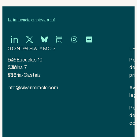
La influencia empieza aquí.
CONTACTA
DÓNDE ESTAMOS
LE
945
Las Escuelas 10,
Pol
330
Oficina 7
de
850
Vitoria-Gasteiz
pri
info@silvanmiracle.com
Av
leg
Pol
de
co