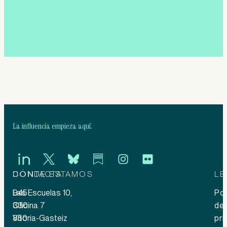
La influencia empieza aquí.
CONTACTA
DÓNDE ESTAMOS
LE
945
Las Escuelas 10,
Pol
330
Oficina 7
de
850
Vitoria-Gasteiz
pri