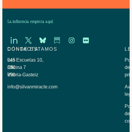
La influencia empieza aquí.
CONTACTA
DÓNDE ESTAMOS
LE
945
Las Escuelas 10,
Pol
330
Oficina 7
de
850
Vitoria-Gasteiz
pri
info@silvanmiracle.com
Avi
leg
Pol
de
coo