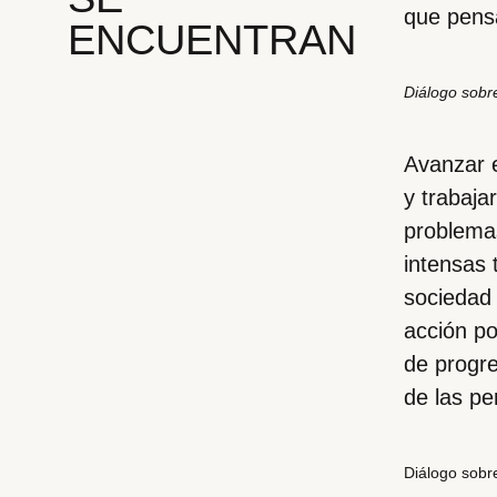
que pensa
ENCUENTRAN
Diálogo sobr
Avanzar e
y trabaja
problemas
intensas 
sociedad 
acción po
de progre
de las pe
Diálogo sobr