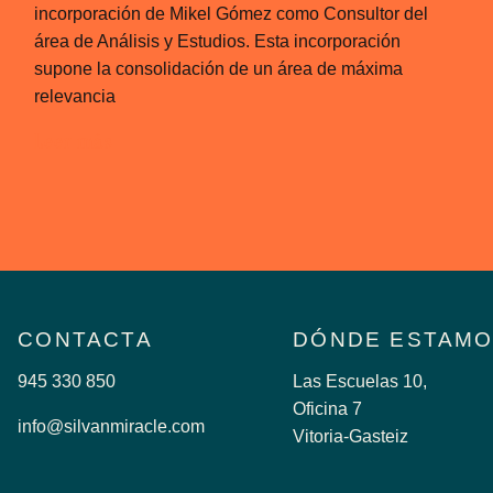
incorporación de Mikel Gómez como Consultor del
área de Análisis y Estudios. Esta incorporación
supone la consolidación de un área de máxima
relevancia
Leer más
.
CONTACTA
DÓNDE ESTAM
945 330 850
Las Escuelas 10,
Oficina 7
info@silvanmiracle.com
Vitoria-Gasteiz