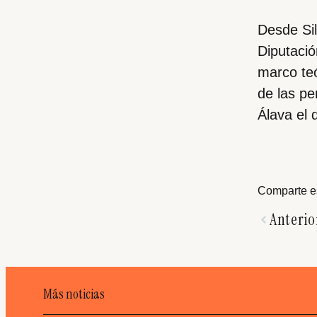
Desde Si
Diputació
marco teó
de las pe
Álava el 
Comparte es
Anterio
Más noticias