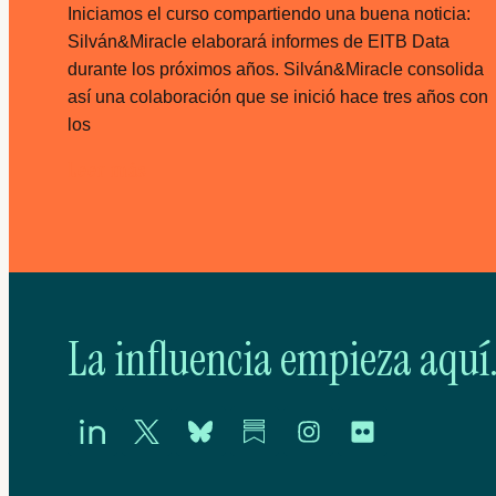
Iniciamos el curso compartiendo una buena noticia:
Silván&Miracle elaborará informes de EITB Data
durante los próximos años. Silván&Miracle consolida
así una colaboración que se inició hace tres años con
los
Leer más
La influencia empieza aquí