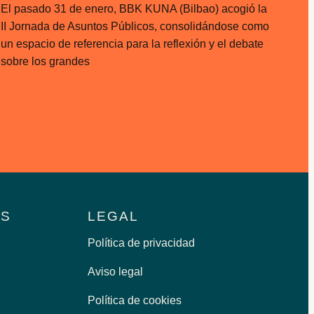
El pasado 31 de enero, BBK KUNA (Bilbao) acogió la
II Jornada de Asuntos Públicos, consolidándose como
un espacio de referencia para la reflexión y el debate
sobre los grandes
Leer más
OS
LEGAL
Política de privacidad
Aviso legal
Política de cookies