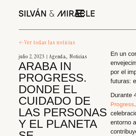
Ver todas las noticias
En un con
julio 2, 2023
Agenda
Noticias
,
envejecim
ARABA IN
por el im
PROGRESS.
futuras: 
DONDE EL
Durante 4
CUIDADO DE
Progress
LAS PERSONAS
celebraci
Y EL PLANETA
entorno a
contribuy
SE